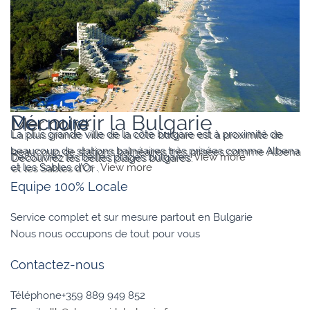
Varna
Découvrir la Bulgarie
Mer noire
La plus grande ville de la côte bulgare est à proximité de
beaucoup de stations balnéaires très prisées comme Albena
Découvrez les belles plages bulgares.
View more
et les Sables d’Or .
View more
Equipe 100% Locale
Service complet et sur mesure partout en Bulgarie
Nous nous occupons de tout pour vous
Contactez-nous
Téléphone+359 889 949 852