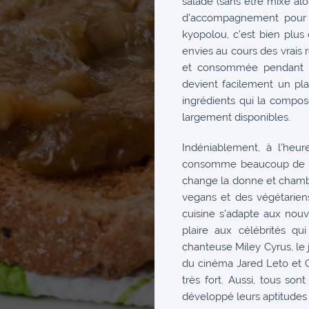
salade (sans être mixé alors
d’accompagnement pour de
kyopolou, c’est bien plus 
envies au cours des vrais
et consommée pendant la 
devient facilement un pla
ingrédients qui la compos
largement disponibles.
Indéniablement, à l’heur
consomme beaucoup de via
change la donne et chambo
vegans et des végétarien
cuisine s’adapte aux nou
plaire aux célébrités qu
chanteuse Miley Cyrus, le
du cinéma Jared Leto et G
très fort. Aussi, tous so
développé leurs aptitudes 