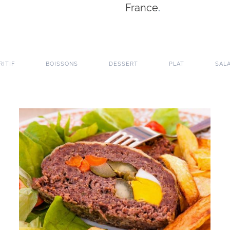
France
.
RITIF
BOISSONS
DESSERT
PLAT
SAL