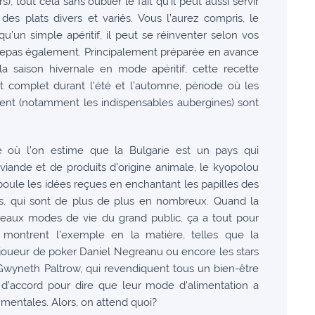
), tout cela sans oublier le fait qu’il peut aussi servir
s plats divers et variés. Vous l’aurez compris, le
qu’un simple apéritif, il peut se réinventer selon vos
 repas également. Principalement préparée en avance
saison hivernale en mode apéritif, cette recette
t complet durant l’été et l’automne, période où les
ent (notamment les indispensables aubergines) sont
e où l’on estime que la Bulgarie est un pays qui
nde et de produits d’origine animale, le kyopolou
ule les idées reçues en enchantant les papilles des
s, qui sont de plus de plus en nombreux. Quand la
veaux modes de vie du grand public, ça a tout pour
i montrent l’exemple en la matière, telles que la
 joueur de poker
Daniel Negreanu
ou encore les stars
wyneth Paltrow, qui revendiquent tous un bien-être
nt d’accord pour dire que leur mode d’alimentation a
mentales. Alors, on attend quoi?