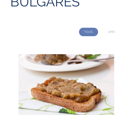
BULGARES
TOUS
APE