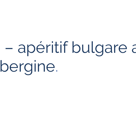
– apéritif bulgare 
ubergine
.