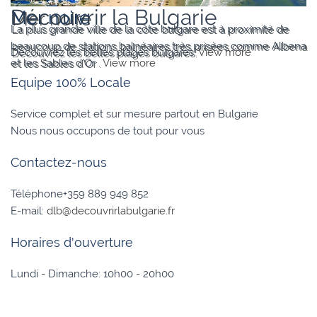
Découvrir la Bulgarie
Mer noire
La plus grande ville de la côte bulgare est à proximité de
beaucoup de stations balnéaires très prisées comme Albena
Découvrez les belles plages bulgares.
View more
et les Sables d’Or .
View more
Equipe 100% Locale
Service complet et sur mesure partout en Bulgarie
Nous nous occupons de tout pour vous
Contactez-nous
Téléphone+359 889 949 852
E-mail:
dlb@decouvrirlabulgarie.fr
Horaires d'ouverture
Lundi - Dimanche: 10h00 - 20h00