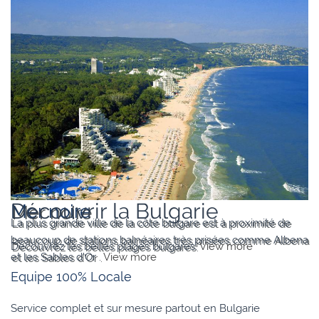
Varna
Découvrir la Bulgarie
Mer noire
La plus grande ville de la côte bulgare est à proximité de
beaucoup de stations balnéaires très prisées comme Albena
Découvrez les belles plages bulgares.
View more
et les Sables d’Or .
View more
Equipe 100% Locale
Service complet et sur mesure partout en Bulgarie