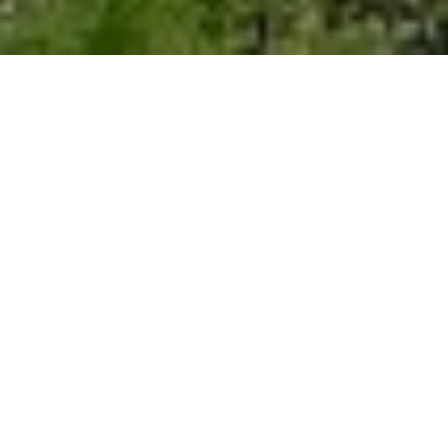
Veliko Tarnovo
Veliko Tarnovo est une ville située au nord de
la Bulgarie. C’est le centre administratif de la
région de Veliko Tarnovo.