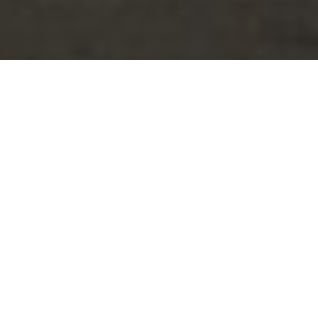
Cathédrale
Alexandre Nevski,
Sofia
Alexandre Nevski est une cathédrale
orthodoxe bulgare à Sofia. Construite en
style néo-byzantin, c’est la cathédrale du
patriarche de Bulgarie.