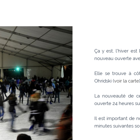
Ça y est, l’hiver est
nouveau ouverte ave
Elle se trouve à cô
Ohridski (
voir la carte
La nouveauté de ce
ouverte 24 heures su
Il est important de n
minutes suivantes son