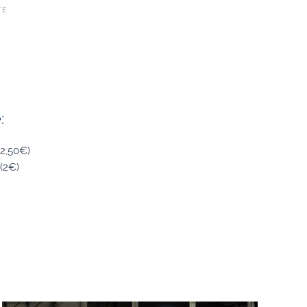
TE
:
(2,50€)
 (2€)