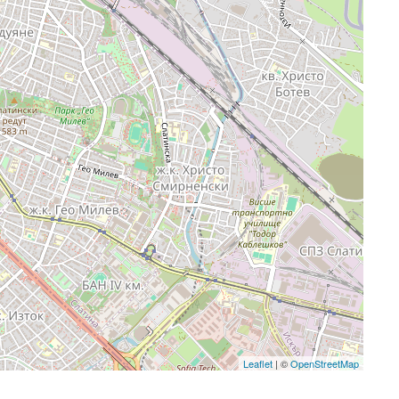
Leaflet
| ©
OpenStreetMap