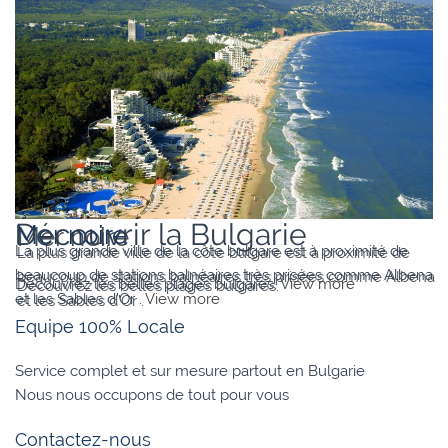
Varna
Découvrir la Bulgarie
Mer noire
La plus grande ville de la côte bulgare est à proximité de
beaucoup de stations balnéaires très prisées comme Albena
Découvrez les belles plages bulgares.
View more
et les Sables d’Or .
View more
Equipe 100% Locale
Service complet et sur mesure partout en Bulgarie
Nous nous occupons de tout pour vous
Contactez-nous