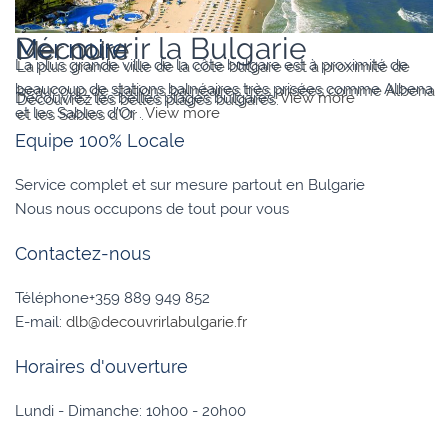
Varna
Découvrir la Bulgarie
Mer noire
La plus grande ville de la côte bulgare est à proximité de
beaucoup de stations balnéaires très prisées comme Albena
Découvrez les belles plages bulgares.
View more
et les Sables d’Or .
View more
Equipe 100% Locale
Service complet et sur mesure partout en Bulgarie
Nous nous occupons de tout pour vous
Contactez-nous
Téléphone+359 889 949 852
E-mail:
dlb@decouvrirlabulgarie.fr
Horaires d'ouverture
Lundi - Dimanche: 10h00 - 20h00