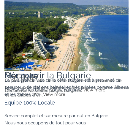
Varna
Découvrir la Bulgarie
Mer noire
La plus grande ville de la côte bulgare est à proximité de
beaucoup de stations balnéaires très prisées comme Albena
Découvrez les belles plages bulgares.
View more
et les Sables d’Or .
View more
Equipe 100% Locale
Service complet et sur mesure partout en Bulgarie
Nous nous occupons de tout pour vous