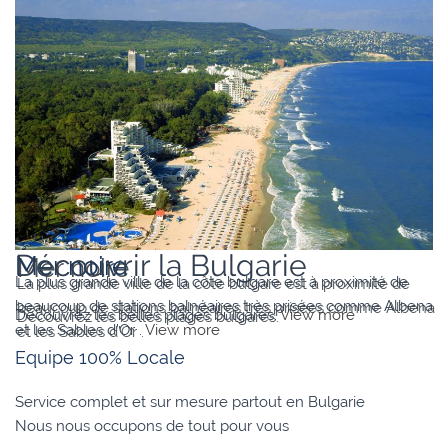
Varna
Découvrir la Bulgarie
Mer noire
La plus grande ville de la côte bulgare est à proximité de
beaucoup de stations balnéaires très prisées comme Albena
Découvrez les belles plages bulgares.
View more
et les Sables d’Or .
View more
Equipe 100% Locale
Service complet et sur mesure partout en Bulgarie
Nous nous occupons de tout pour vous